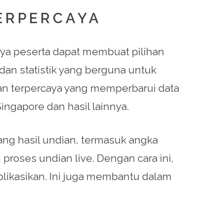
ERPERCAYA
aya peserta dapat membuat pilihan
dan statistik yang berguna untuk
dan terpercaya yang memperbarui data
ingapore dan hasil lainnya.
ang hasil undian, termasuk angka
 proses undian live. Dengan cara ini,
likasikan. Ini juga membantu dalam