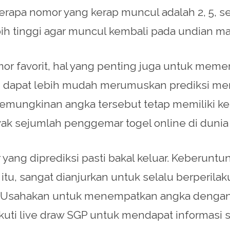
berapa nomor yang kerap muncul adalah 2, 5, 
h tinggi agar muncul kembali pada undian mal
avorit, hal yang penting juga untuk memeriksa
in dapat lebih mudah merumuskan prediksi mere
ungkinan angka tersebut tetap memiliki kese
ak sejumlah penggemar togel online di dunia
 yang diprediksi pasti bakal keluar. Keberuntu
tu, sangat dianjurkan untuk selalu berperilaku 
u. Usahakan untuk menempatkan angka dengan
uti live draw SGP untuk mendapat informasi s