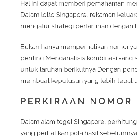
Hal ini dapat memberi pemahaman mend
Dalam lotto Singapore, rekaman kelu
mengatur strategi pertaruhan dengan l
Bukan hanya memperhatikan nomor yan
penting Menganalisis kombinasi yang 
untuk taruhan berikutnya Dengan pende
membuat keputusan yang lebih tepat b
PERKIRAAN NOMOR 
Dalam alam togel Singapore, perhitung
yang perhatikan pola hasil sebelumny