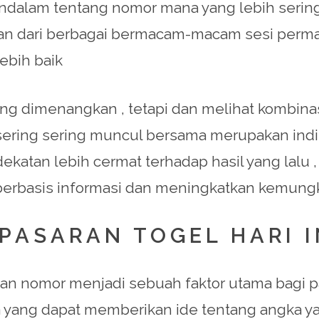
alam tentang nomor mana yang lebih sering 
aran dari berbagai bermacam-macam sesi per
ebih baik
g dimenangkan , tetapi dan melihat kombina
sering sering muncul bersama merupakan indi
katan lebih cermat terhadap hasil yang lalu ,
erbasis informasi dan meningkatkan kemungk
PASARAN TOGEL HARI I
an nomor menjadi sebuah faktor utama bagi par
a yang dapat memberikan ide tentang angka y