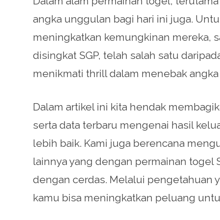
Dalam alam permainan togel, terutama
angka unggulan bagi hari ini juga. Unt
meningkatkan kemungkinan mereka, sara
disingkat SGP, telah salah satu daripa
menikmati thrill dalam menebak angka
Dalam artikel ini kita hendak membagi
serta data terbaru mengenai hasil ke
lebih baik. Kami juga berencana men
lainnya yang dengan permainan togel Si
dengan cerdas. Melalui pengetahuan y
kamu bisa meningkatkan peluang untuk