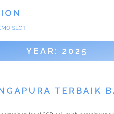
HION
EMO SLOT
YEAR:
2025
NGAPURA TERBAIK BA