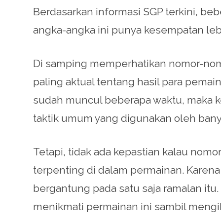
Berdasarkan informasi SGP terkini, be
angka-angka ini punya kesempatan lebi
Di samping memperhatikan nomor-nomor f
paling aktual tentang hasil para pema
sudah muncul beberapa waktu, maka kem
taktik umum yang digunakan oleh bany
Tetapi, tidak ada kepastian kalau nomor
terpenting di dalam permainan. Karena i
bergantung pada satu saja ramalan it
menikmati permainan ini sambil mengik