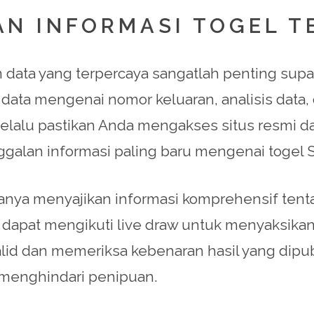
N INFORMASI TOGEL T
 data yang terpercaya sangatlah penting sup
data mengenai nomor keluaran, analisis data, 
Selalu pastikan Anda mengakses situs resmi 
nggalan informasi paling baru mengenai togel S
asanya menyajikan informasi komprehensif tent
a dapat mengikuti live draw untuk menyaksikan
lid dan memeriksa kebenaran hasil yang dipub
 menghindari penipuan.