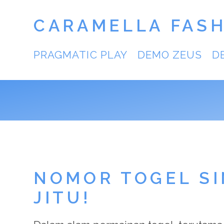
CARAMELLA FAS
PRAGMATIC PLAY
DEMO ZEUS
D
NOMOR TOGEL SI
JITU!