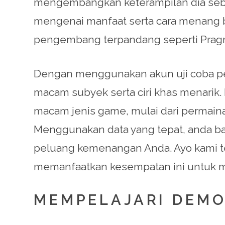
mengembangkan keterampilan dia sebe
mengenai manfaat serta cara menang b
pengembang terpandang seperti Pragma
Dengan menggunakan akun uji coba pe
macam subyek serta ciri khas menarik.
macam jenis game, mulai dari permainan
Menggunakan data yang tepat, anda ba
peluang kemenangan Anda. Ayo kami te
memanfaatkan kesempatan ini untuk 
MEMPELAJARI DEMO