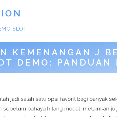
HION
EMO SLOT
N KEMENANGAN J B
OT DEMO: PANDUAN
elah jadi salah satu opsi favorit bagi banyak 
 sebelum bahaya hilang modal, melainkan j