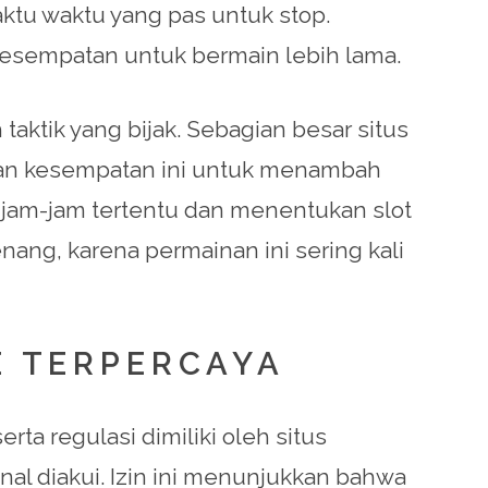
tu waktu yang pas untuk stop.
kesempatan untuk bermain lebih lama.
taktik yang bijak. Sebagian besar situs
kan kesempatan ini untuk menambah
da jam-jam tertentu dan menentukan slot
ng, karena permainan ini sering kali
E TERPERCAYA
rta regulasi dimiliki oleh situs
enal diakui. Izin ini menunjukkan bahwa