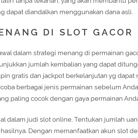
berlatih tanpa tekanan, yang akan membantu pe
yang dapat diandalkan menggunakan dana asli.
ENANG DI SLOT GACOR
 awal dalam strategi menang di permainan gaco
unjukkan jumlah kembalian yang dapat ditung
ti spin gratis dan jackpot berkelanjutan yg d
coba berbagai jenis permainan sebelum Anda
ang paling cocok dengan gaya permainan Anda
l dalam judi slot online. Tentukan jumlah ua
ari hasilnya. Dengan memanfaatkan akun slot