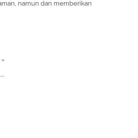
ya aman, namun dan memberikan
n
»