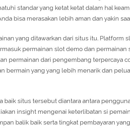
ematuhi standar yang ketat ketat dalam hal ke
, Anda bisa merasakan lebih aman dan yakin sa
mainan yang ditawarkan dari situs itu. Platfor
ermasuk permainan slot demo dan permainan sl
n permainan dari pengembang terpercaya con
 bermain yang yang lebih menarik dan pelua
ma baik situs tersebut diantara antara pengg
akan insight mengenai keterlibatan si pemain 
an balik baik serta tingkat pembayaran yang 