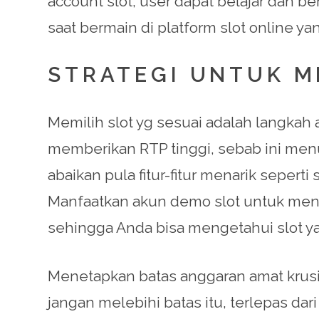
account slot, user dapat belajar dan 
saat bermain di platform slot online 
STRATEGI UNTUK M
Memilih slot yg sesuai adalah langkah
memberikan RTP tinggi, sebab ini men
abaikan pula fitur-fitur menarik seper
Manfaatkan akun demo slot untuk men
sehingga Anda bisa mengetahui slot y
Menetapkan batas anggaran amat krusia
jangan melebihi batas itu, terlepas d