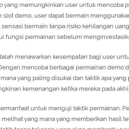
ino yang memungkinkan user untuk mencoba pe
ot demo, user dapat bermain menggunakan kr
sensasi bermain tanpa risiko kehilangan uang.
i fungsi permainan sebelum menginvestasik
dalah menawarkan kesempatan bagi user untu
. Dengan mencoba berbagai permainan demo da
a yang paling disukai dan taktik apa yang pal
inan kemenangan ketika mereka pada akhirn
 bermanfaat untuk menguji taktik permainan.
melihat yang mana yang memberikan hasil 